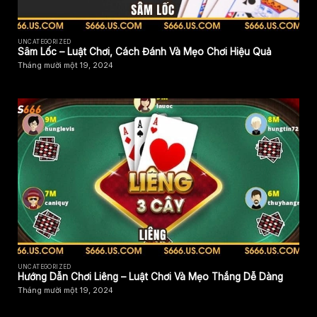
UNCATEGORIZED
Sâm Lốc – Luật Chơi, Cách Đánh Và Mẹo Chơi Hiệu Quả
Tháng mười một 19, 2024
UNCATEGORIZED
Hướng Dẫn Chơi Liêng – Luật Chơi Và Mẹo Thắng Dễ Dàng
Tháng mười một 19, 2024