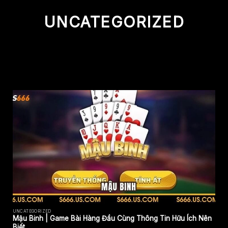
UNCATEGORIZED
UNCATEGORIZED
Mậu Binh | Game Bài Hàng Đầu Cùng Thông Tin Hữu Ích Nên
Biết