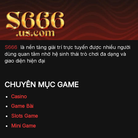
S666
là nền tảng giải trí trực tuyến được nhiều người
dùng quan tâm nhờ hệ sinh thái trò chơi đa dạng và
giao diện hiện đại
CHUYÊN MỤC GAME
Casino
Game Bài
Slots Game
Mini Game