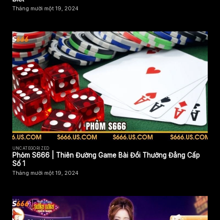
Tháng mười một 19, 2024
UNCATEGORIZED
Phỏm S666 | Thiên Đường Game Bài Đổi Thưởng Đẳng Cấp
Số 1
Tháng mười một 19, 2024