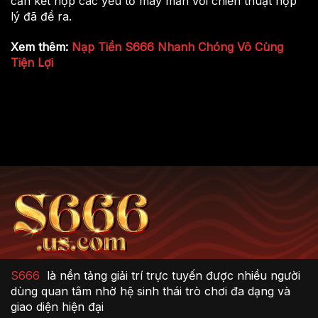
cần kết hợp các yếu tố may mắn với chiến thuật hợp
lý đã đề ra.
Xem thêm:
Nạp Tiền S666 Nhanh Chóng Vô Cùng
Tiện Lợi
S666
là nền tảng giải trí trực tuyến được nhiều người
dùng quan tâm nhờ hệ sinh thái trò chơi đa dạng và
giao diện hiện đại