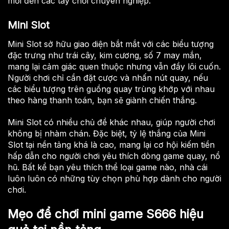
mới đến các tay chơi chuyên nghiệp.
Mini Slot
Mini Slot sở hữu giao diện bắt mắt với các biểu tượng
đặc trưng như trái cây, kim cương, số 7 may mắn,
mang lại cảm giác quen thuộc nhưng vẫn đầy lôi cuốn.
Người chơi chỉ cần đặt cược và nhấn nút quay, nếu
các biểu tượng trên guồng quay trùng khớp với nhau
theo hàng thanh toán, bạn sẽ giành chiến thắng.
Mini Slot có nhiều chủ đề khác nhau, giúp người chơi
không bị nhàm chán. Đặc biệt, tỷ lệ thắng của Mini
Slot tại nền tảng khá là cao, mang lại cơ hội kiếm tiền
hấp dẫn cho người chơi yêu thích dòng game quay, nổ
hũ. Bất kể bạn yêu thích thể loại game nào, nhà cái
luôn luôn có những tùy chọn phù hợp dành cho người
chơi.
Mẹo để chơi mini game S666 hiệu