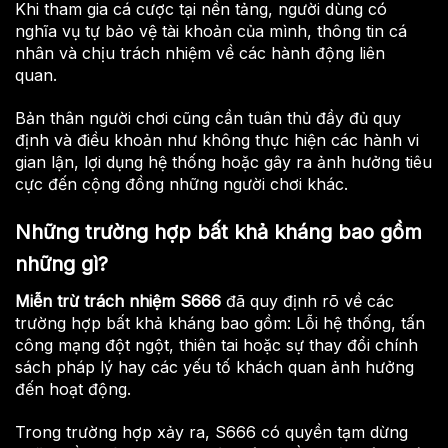
Khi tham gia cá cược tại nền tảng, người dùng có
nghĩa vụ tự bảo vệ tài khoản của mình, thông tin cá
nhân và chịu trách nhiệm về các hành động liên
quan.
Bản thân người chơi cũng cần tuân thủ đầy đủ quy
định và điều khoản như không thực hiện các hành vi
gian lận, lợi dụng hệ thống hoặc gây ra ảnh hưởng tiêu
cực đến cộng đồng những người chơi khác.
Những trường hợp bất khả kháng bao gồm
những gì?
Miễn trừ trách nhiệm S666
đã quy định rõ về các
trường hợp bất khả kháng bao gồm: Lỗi hệ thống, tấn
công mạng đột ngột, thiên tai hoặc sự thay đổi chính
sách pháp lý hay các yếu tố khách quan ảnh hưởng
đến hoạt động.
Trong trường hợp xảy ra, S666 có quyền tạm dừng