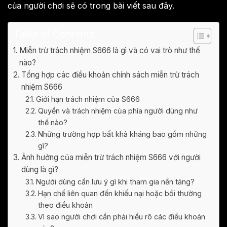
của người chơi sẽ có trong bài viết sau đây.
Table of Contents
Miễn trừ trách nhiệm S666 là gì và có vai trò như thế
nào?
Tổng hợp các điều khoản chính sách miễn trừ trách
nhiệm S666
Giới hạn trách nhiệm của S666
Quyền và trách nhiệm của phía người dùng như
thế nào?
Những trường hợp bất khả kháng bao gồm những
gì?
Ảnh hưởng của miễn trừ trách nhiệm S666 với người
dùng là gì?
Người dùng cần lưu ý gì khi tham gia nền tảng?
Hạn chế liên quan đến khiếu nại hoặc bồi thường
theo điều khoản
Vì sao người chơi cần phải hiểu rõ các điều khoản