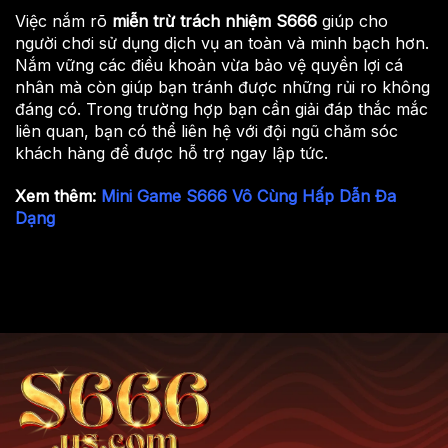
Việc nắm rõ
miễn trừ trách nhiệm S666
giúp cho
người chơi sử dụng dịch vụ an toàn và minh bạch hơn.
Nắm vững các điều khoản vừa bảo vệ quyền lợi cá
nhân mà còn giúp bạn tránh được những rủi ro không
đáng có. Trong trường hợp bạn cần giải đáp thắc mắc
liên quan, bạn có thể liên hệ với đội ngũ chăm sóc
khách hàng để được hỗ trợ ngay lập tức.
Xem thêm:
Mini Game S666 Vô Cùng Hấp Dẫn Đa
Dạng