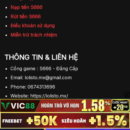
Nạp tiền S666
Rút tiền S666
Điều khoản sử dụng
Miễn trừ trách nhiệm
THÔNG TIN & LIÊN HỆ
Cổng game : S666 - Đẳng Cấp
Email:
lolisto.mx@gmail.com
Phone: 0674313696
Website: https://lolisto.mx/
Hashtag: #s666, #s666-casino, #s666-the-thao,
#s666-da-ga, ...