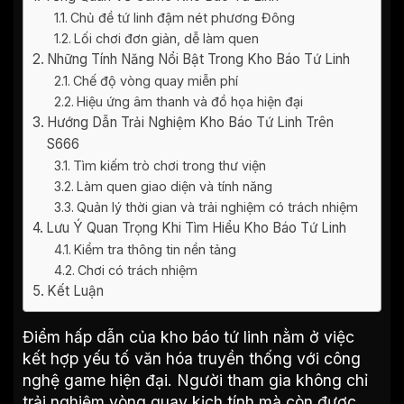
Chủ đề tứ linh đậm nét phương Đông
Lối chơi đơn giản, dễ làm quen
Những Tính Năng Nổi Bật Trong Kho Báo Tứ Linh
Chế độ vòng quay miễn phí
Hiệu ứng âm thanh và đồ họa hiện đại
Hướng Dẫn Trải Nghiệm Kho Báo Tứ Linh Trên
S666
Tìm kiếm trò chơi trong thư viện
Làm quen giao diện và tính năng
Quản lý thời gian và trải nghiệm có trách nhiệm
Lưu Ý Quan Trọng Khi Tìm Hiểu Kho Báo Tứ Linh
Kiểm tra thông tin nền tảng
Chơi có trách nhiệm
Kết Luận
Điểm hấp dẫn của kho báo tứ linh nằm ở việc
kết hợp yếu tố văn hóa truyền thống với công
nghệ game hiện đại. Người tham gia không chỉ
trải nghiệm vòng quay kịch tính mà còn được