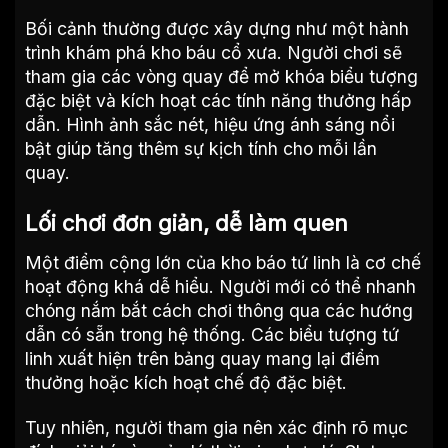
Bối cảnh thường được xây dựng như một hành
trình khám phá kho báu cổ xưa. Người chơi sẽ
tham gia các vòng quay để mở khóa biểu tượng
đặc biệt và kích hoạt các tính năng thưởng hấp
dẫn. Hình ảnh sắc nét, hiệu ứng ánh sáng nổi
bật giúp tăng thêm sự kịch tính cho mỗi lần
quay.
Lối chơi đơn giản, dễ làm quen
Một điểm cộng lớn của kho báo tứ linh là cơ chế
hoạt động khá dễ hiểu. Người mới có thể nhanh
chóng nắm bắt cách chơi thông qua các hướng
dẫn có sẵn trong hệ thống. Các biểu tượng tứ
linh xuất hiện trên bảng quay mang lại điểm
thưởng hoặc kích hoạt chế độ đặc biệt.
Tuy nhiên, người tham gia nên xác định rõ mục