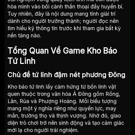
hòa mình vào bối cảnh thần thoại đầy huyền bí.
Tuy nhiên, đây là nội dung mang tính giải trí
dành cho người trưởng thành; người đọc nên
tìm hiểu kỹ thông tin trước khi tham gia bất kỳ
nền tảng nào.
Tổng Quan Về Game Kho Báo
Tứ Linh
Chủ đề tứ linh đậm nét phương Đông
Kho báo tứ linh lấy cảm hứng từ bốn linh vật
quen thuộc trong văn hóa Á Đông gồm Rồng,
Lân, Rùa và Phượng Hoàng. Mỗi biểu tượng
mang một ý nghĩa riêng như quyền lực, may
mắn, trường thọ và thịnh vượng. Nhờ đó, giao
diện trò chơi trở nên sinh động và tạo cảm giác
mới lạ cho người trải nghiệm.