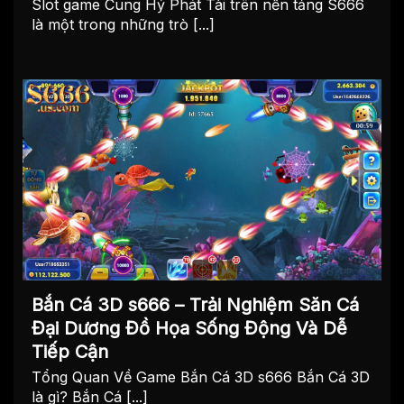
Slot game Cung Hỷ Phát Tài trên nền tảng S666
là một trong những trò [...]
Bắn Cá 3D s666 – Trải Nghiệm Săn Cá
Đại Dương Đồ Họa Sống Động Và Dễ
Tiếp Cận
Tổng Quan Về Game Bắn Cá 3D s666 Bắn Cá 3D
là gì? Bắn Cá [...]