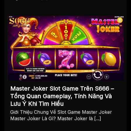
Master Joker Slot Game Trên S666 –
Tổng Quan Gameplay, Tính Năng Và
Lưu Ý Khi Tìm Hiểu
Giới Thiệu Chung Về Slot Game Master Joker
Master Joker Là Gì? Master Joker là [...]