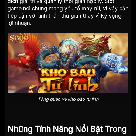
đích giải trí và quản lý thời gian hợp lý. Slot
game nói chung mang yếu tố may rủi, vì vậy cần
tiếp cận với tinh thần thư giãn thay vì kỳ vọng
lợi nhuận.
Tổng quan về kho báo tứ linh
Những Tính Năng Nổi Bật Trong