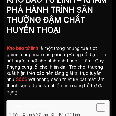
PHÁ HÀNH TRÌNH SĂN
THƯỞNG ĐẬM CHẤT
HUYỀN THOẠI
Kho báo tứ linh
là một trong những tựa slot
game mang màu sắc phương Đông nổi bật, thu
hút người chơi nhờ hình ảnh Long – Lân – Quy –
Phụng cùng lối chơi hiện đại. Trò chơi thường
xuất hiện trên các nền tảng giải trí trực tuyến
như
S666
với phong cách thiết kế bắt mắt, âm
thanh sống động và nhiều tính năng hỗ trợ đa
dạng.
Table of Contents
Tổng Quan Về Game Kho Báo Tứ Linh