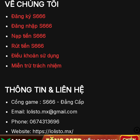
VỀ CHÚNG TÔI
Đăng ký S666
Đăng nhập S666
Nạp tiền S666
Rút tiền S666
Điều khoản sử dụng
Miễn trừ trách nhiệm
THÔNG TIN & LIÊN HỆ
Cổng game : S666 - Đẳng Cấp
Email:
lolisto.mx@gmail.com
Phone: 0674313696
Website: https://lolisto.mx/