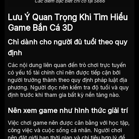
Các điểm đặc biêt chỉ có tại S666
Lưu Ý Quan Trọng Khi Tìm Hiểu
Game Bắn Cá 3D
Chỉ dành cho người đủ tuổi theo quy
định
Các nội dung liên quan đến trò chơi trực tuyến
có yếu tố tài chính chỉ nên được tiếp cận bởi
người trưởng thành theo quy định pháp luật địa
phương. Người đọc nên kiểm tra độ tuổi và quy
định trước khi tham gia bất kỳ nền tảng nào.
Nên xem game như hình thức giải trí
Việc chơi game nên được cân bằng với học tập,
công việc và cuộc sống cá nhân. Người chơi
nên đặt giới hạn thời gian và chi tiêu hợp lý để