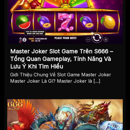
Master Joker Slot Game Trên S666 –
Tổng Quan Gameplay, Tính Năng Và
Lưu Ý Khi Tìm Hiểu
Giới Thiệu Chung Về Slot Game Master Joker
Master Joker Là Gì? Master Joker là [...]