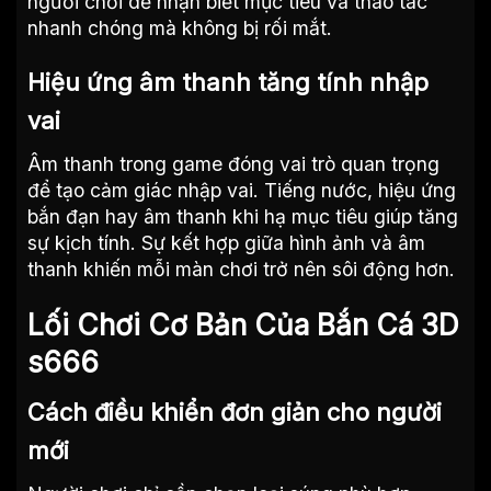
người chơi dễ nhận biết mục tiêu và thao tác
nhanh chóng mà không bị rối mắt.
Hiệu ứng âm thanh tăng tính nhập
vai
Âm thanh trong game đóng vai trò quan trọng
để tạo cảm giác nhập vai. Tiếng nước, hiệu ứng
bắn đạn hay âm thanh khi hạ mục tiêu giúp tăng
sự kịch tính. Sự kết hợp giữa hình ảnh và âm
thanh khiến mỗi màn chơi trở nên sôi động hơn.
Lối Chơi Cơ Bản Của Bắn Cá 3D
s666
Cách điều khiển đơn giản cho người
mới