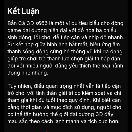
Kết Luận
Bắn Cá 3D s666 là một ví dụ tiêu biểu cho dòng
game đại dương hiện đại với đồ họa ba chiều
sinh động, lối chơi dễ tiếp cận và nhịp độ nhanh.
Sự kết hợp giữa hình ảnh bắt mắt, hiệu ứng âm
thanh sống động cùng hệ thống vũ khí đa dạng
giúp trò chơi trở thành lựa chọn giải trí hấp dẫn
đối với nhiều người dùng yêu thích thể loại hành
động nhẹ nhàng.
Tuy nhiên, điều quan trọng nhất vẫn là tiếp cận
trò chơi với tinh thần giải trí có kiểm soát và chỉ
tham gia khi đủ tuổi theo quy định. Khi biết cân
bằng thời gian và mục đích sử dụng, người chơi
có thể tận hưởng thế giới đại dương 3D đầy
màu sắc theo cách lành mạnh và tích cực hơn.