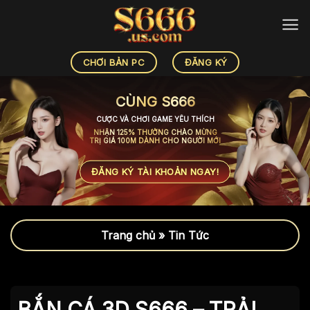
Chuyển
đến
nội
dung
CHƠI BẢN PC
ĐĂNG KÝ
CÙNG S666
CƯỢC VÀ CHƠI GAME YÊU THÍCH
NHẬN 125% THƯỞNG CHÀO MỪNG
TRỊ GIÁ 100M DÀNH CHO NGƯỜI MỚI
ĐĂNG KÝ TÀI KHOẢN NGAY!
Trang chủ
»
Tin Tức
BẮN CÁ 3D S666 – TRẢI