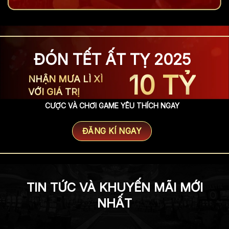
ĐÓN TẾT ẤT TỴ 2025
10 TỶ
NHẬN MƯA LÌ XÌ
VỚI GIÁ TRỊ
CƯỢC VÀ CHƠI GAME YÊU THÍCH NGAY
ĐĂNG KÍ NGAY
TIN TỨC VÀ KHUYẾN MÃI MỚI
NHẤT