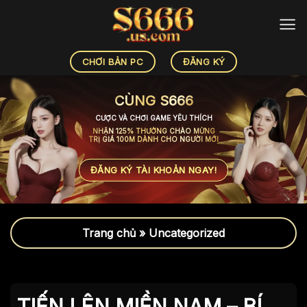
Chuyển
đến
nội
dung
CHƠI BẢN PC
ĐĂNG KÝ
CÙNG S666
CƯỢC VÀ CHƠI GAME YÊU THÍCH
NHẬN 125% THƯỞNG CHÀO MỪNG
TRỊ GIÁ 100M DÀNH CHO NGƯỜI MỚI
ĐĂNG KÝ TÀI KHOẢN NGAY!
Trang chủ
»
Uncategorized
TIẾN LÊN MIỀN NAM – BÍ