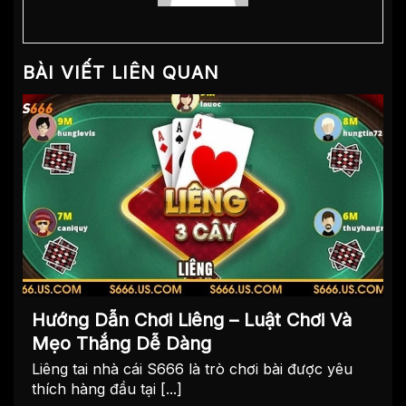
BÀI VIẾT LIÊN QUAN
Hướng Dẫn Chơi Liêng – Luật Chơi Và
Mẹo Thắng Dễ Dàng
Liêng tai nhà cái S666 là trò chơi bài được yêu
thích hàng đầu tại [...]