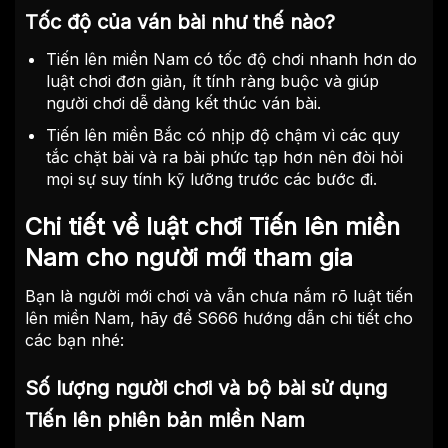
Tốc độ của ván bài như thế nào?
Tiến lên miền Nam có tốc độ chơi nhanh hơn do
luật chơi đơn giản, ít tính ràng buộc và giúp
người chơi dễ dàng kết thúc ván bài.
Tiến lên miền Bắc có nhịp độ chậm vì các quy
tắc chặt bài và ra bài phức tạp hơn nên đòi hỏi
mọi sự suy tính kỹ lưỡng trước các bước đi.
Chi tiết về luật chơi Tiến lên miền
Nam cho người mới tham gia
Bạn là người mới chơi và vẫn chưa nắm rõ luật tiến
lên miền Nam, hãy để S666 hướng dẫn chi tiết cho
các bạn nhé:
Số lượng người chơi và bộ bài sử dụng
Tiến lên phiên bản miền Nam