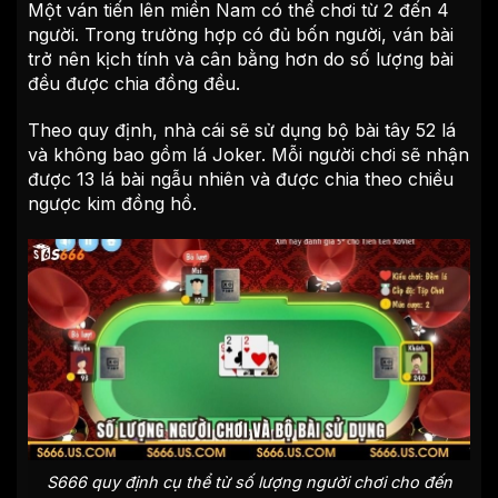
Một ván tiến lên miền Nam có thể chơi từ 2 đến 4
người. Trong trường hợp có đủ bốn người, ván bài
trở nên kịch tính và cân bằng hơn do số lượng bài
đều được chia đồng đều.
Theo quy định, nhà cái sẽ sử dụng bộ bài tây 52 lá
và không bao gồm lá Joker. Mỗi người chơi sẽ nhận
được 13 lá bài ngẫu nhiên và được chia theo chiều
ngược kim đồng hồ.
S666 quy định cụ thể từ số lượng người chơi cho đến