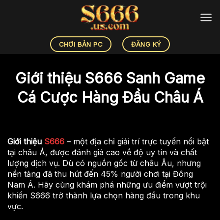
Chuyển
đến
nội
dung
CHƠI BẢN PC
ĐĂNG KÝ
Giới thiệu S666 Sanh Game
Cá Cược Hàng Đầu Châu Á
Giới thiệu
S666
– một địa chỉ giải trí trực tuyến nổi bật
tại châu Á, được đánh giá cao về độ uy tín và chất
lượng dịch vụ. Dù có nguồn gốc từ châu Âu, nhưng
nền tảng đã thu hút đến 45% người chơi tại Đông
Nam Á. Hãy cùng khám phá những ưu điểm vượt trội
khiến S666 trở thành lựa chọn hàng đầu trong khu
vực.