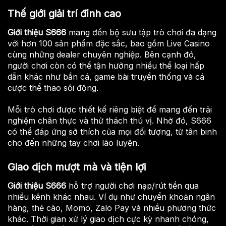
Thế giới giải trí đỉnh cao
Giới thiệu S666
mang đến bộ sưu tập trò chơi đa dạng
với hơn 100 sản phẩm đặc sắc, bao gồm Live Casino
cùng những dealer chuyên nghiệp. Bên cạnh đó,
người chơi còn có thể tận hưởng nhiều thể loại hấp
dẫn khác như bắn cá, game bài truyền thống và cá
cược thể thao sôi động.
Mỗi trò chơi được thiết kế riêng biệt để mang đến trải
nghiệm chân thực và thử thách thú vị. Nhờ đó, S666
có thể đáp ứng sở thích của mọi đối tượng, từ tân binh
cho đến những tay chơi lão luyện.
Giao dịch mượt mà và tiện lợi
Giới thiệu S666
hỗ trợ người chơi nạp/rút tiền qua
nhiều kênh khác nhau. Ví dụ như chuyển khoản ngân
hàng, thẻ cào, Momo, Zalo Pay và nhiều phương thức
khác. Thời gian xử lý giao dịch cực kỳ nhanh chóng,