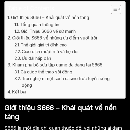
Table of Contents
Giới thiệu S666 – Khái quát về nền tảng
Tổng quan thông tin
Giới Thiệu S666 về sứ mệnh
Giới thiệu S666 về những ưu điểm vượt trội
Thế giới giải trí đỉnh cao
Giao dịch mượt mà và tiện lợi
Ưu đãi hấp dẫn
Khám phá bộ sưu tập game đa dạng tại S666
Cá cược thể thao sôi động
Trải nghiệm một sảnh casino trực tuyến sống
động
Kết bài
Giới thiệu S666 – Khái quát về nền
tảng
S666 là một địa chỉ quen thuộc đối với những ai đam