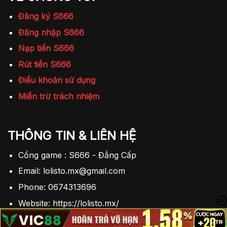
Đăng ký S666
Đăng nhập S666
Nạp tiền S666
Rút tiền S666
Điều khoản sử dụng
Miễn trừ trách nhiệm
THÔNG TIN & LIÊN HỆ
Cổng game : S666 - Đẳng Cấp
Email:
lolisto.mx@gmail.com
Phone: 0674313696
Website: https://lolisto.mx/
Hashtag: #s666, #s666-casino, #s666-the-thao,