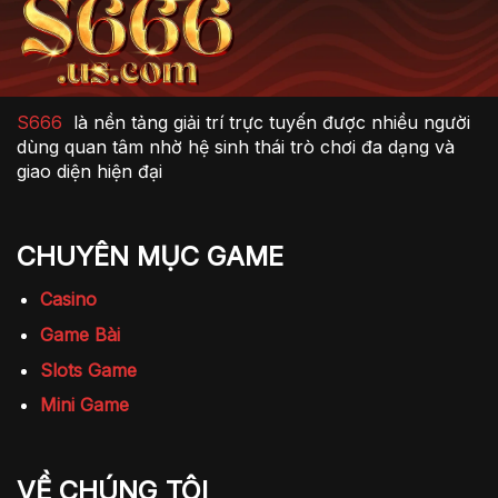
S666
là nền tảng giải trí trực tuyến được nhiều người
dùng quan tâm nhờ hệ sinh thái trò chơi đa dạng và
giao diện hiện đại
CHUYÊN MỤC GAME
Casino
Game Bài
Slots Game
Mini Game
VỀ CHÚNG TÔI