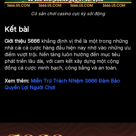
Có sân chơi casino cực kỳ sôi động
Kết bài
Giới thiệu S666
khẳng định vị thế là một trong những
nhà cái cá cược hàng đầu hiện nay nhờ vào những ưu
điểm vượt trội. Nền tảng luôn hướng đến mục tiêu
phát triển lâu dài, với cam kết xây dựng một cộng
đồng cá cược minh bạch, công bằng và an toàn.
Xem thêm:
Miễn Trừ Trách Nhiệm S666 Đảm Bảo
Quyền Lợi Người Chơi